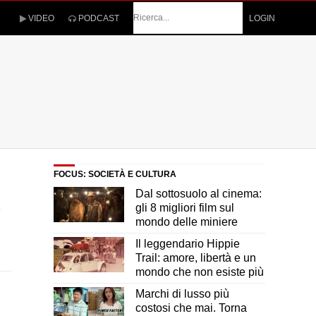
Cerca
VIDEO
PODCAST
LOGIN
FOCUS: SOCIETÀ E CULTURA
Dal sottosuolo al cinema:
gli 8 migliori film sul
e
mondo delle miniere
Il leggendario Hippie
Trail: amore, libertà e un
mondo che non esiste più
Marchi di lusso più
costosi che mai. Torna