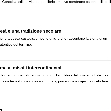
. Genetica, stile di vita ed equilibrio emotivo sembrano essere i fili sottil
ietà e una tradizione secolare
gione tedesca custodisce ricette uniche che raccontano la storia di un
utentico del termine.
rsa ai missili intercontinentali
 intercontinentali definiscono oggi l’equilibrio del potere globale. Tra
emazia tecnologica si gioca su gittata, precisione e capacità di eludere
o?