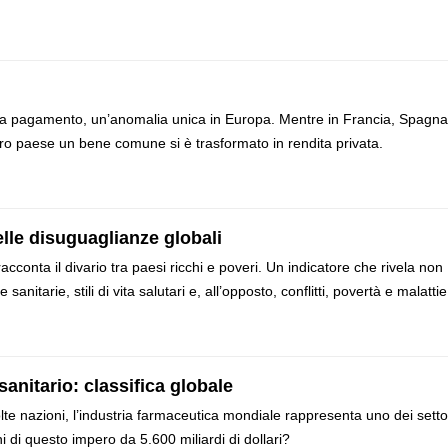
nti a pagamento, un’anomalia unica in Europa. Mentre in Francia, Spagna
stro paese un bene comune si è trasformato in rendita privata.
lle disuguaglianze globali
racconta il divario tra paesi ricchi e poveri. Un indicatore che rivela non
tarie, stili di vita salutari e, all’opposto, conflitti, povertà e malattie
sanitario: classifica globale
te nazioni, l’industria farmaceutica mondiale rappresenta uno dei setto
ni di questo impero da 5.600 miliardi di dollari?