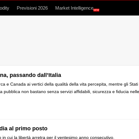
dity
Previsioni 2026
Market Intelligence
NEW
ina, passando dall’Italia
 e Canada ai vertici della qualità della vita percepita, mentre gli Stati
a pubblica non bastano senza servizi affidabili, sicurezza e fiducia nell
dia al primo posto
n cui la libertà arretra per il ventesimo anno consecutivo.