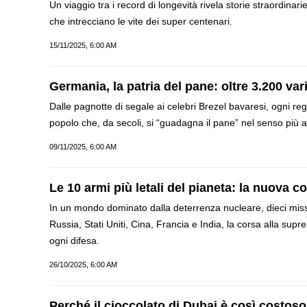
Un viaggio tra i record di longevità rivela storie straordinarie
che intrecciano le vite dei super centenari.
15/11/2025, 6:00 AM
Germania, la patria del pane: oltre 3.200 var
Dalle pagnotte di segale ai celebri Brezel bavaresi, ogni re
popolo che, da secoli, si “guadagna il pane” nel senso più a
09/11/2025, 6:00 AM
Le 10 armi più letali del pianeta: la nuova co
In un mondo dominato dalla deterrenza nucleare, dieci missili
Russia, Stati Uniti, Cina, Francia e India, la corsa alla supr
ogni difesa.
26/10/2025, 6:00 AM
Perché il cioccolato di Dubai è così costos