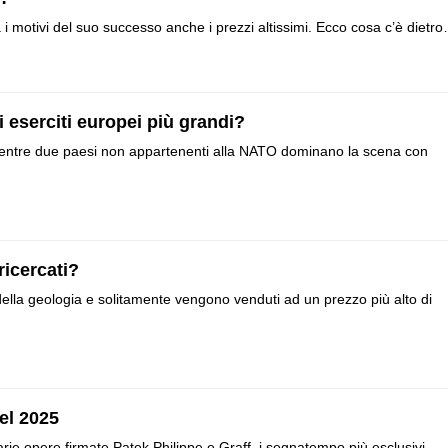
tra i motivi del suo successo anche i prezzi altissimi. Ecco cosa c’è dietr
i eserciti europei più grandi?
 mentre due paesi non appartenenti alla NATO dominano la scena con
ricercati?
della geologia e solitamente vengono venduti ad un prezzo più alto di
el 2025
rie opere firmate Patek Philippe e Graff, i segnatempo più esclusivi