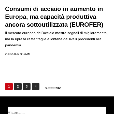
Consumi di acciaio in aumento in
Europa, ma capacità produttiva
ancora sottoutilizzata (EUROFER)
Il mercato europeo dell’acciaio mostra segnali di miglioramento,
ma la ripresa resta fragile e lontana dai livelli precedenti alla
pandemia. …
29/06/2026, 9:23 AM
Paginazione
1
2
3
4
SUCCESSIVI
degli
articoli
Cerca