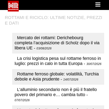
ROTTAMI E RICICLO: ULTIME NOTIZIE, PREZZI
E DATI
Mercato dei rottami: Derichebourg
completa l’acquisizione di Scholz dopo il via
libera UE
-
03/08/2026
La crisi logistica pesa sul rottame ferroso in
luglio: prezzi in calo in tutta Europa
-
30/07/2026
Rottame ferroso globale: volatilità, Turchia
debole e Asia prudente
-
14/07/2026
L’alluminio secondario non è più il fratello
povero del primario e… cambia tutto
-
07/07/2026