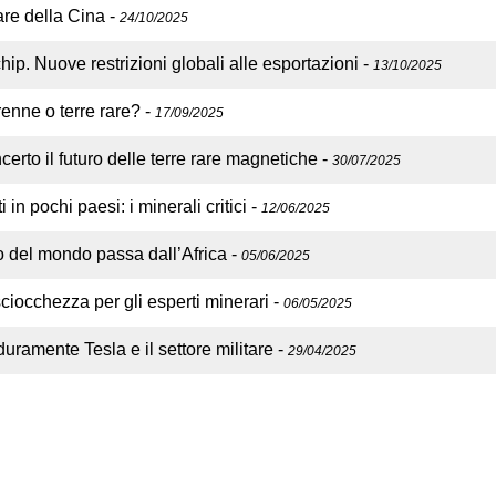
are della Cina
-
24/10/2025
 chip. Nuove restrizioni globali alle esportazioni
-
13/10/2025
renne o terre rare?
-
17/09/2025
certo il futuro delle terre rare magnetiche
-
30/07/2025
n pochi paesi: i minerali critici
-
12/06/2025
tico del mondo passa dall’Africa
-
05/06/2025
ciocchezza per gli esperti minerari
-
06/05/2025
uramente Tesla e il settore militare
-
29/04/2025