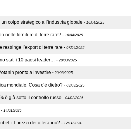
 un colpo strategico all’industria globale
-
16/04/2025
p nelle forniture di terre rare?
-
10/04/2025
restringe l’export di terre rare
-
07/04/2025
no stati i 10 paesi leader…
-
28/03/2025
Potanin pronto a investire
-
20/03/2025
litica mondiale. Cosa c’è dietro?
-
03/03/2025
% è già sotto il controllo russo
-
04/02/2025
-
14/01/2025
ibelli. I prezzi decolleranno?
-
12/11/2024