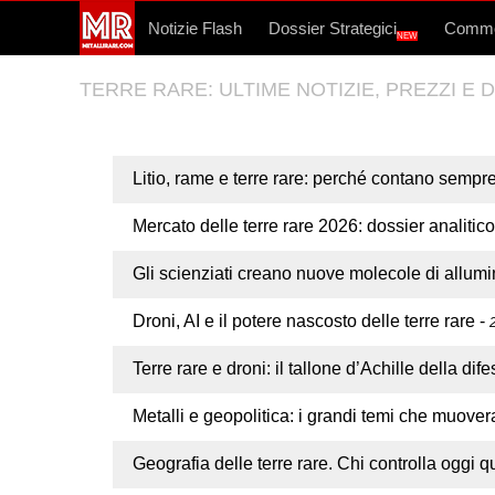
Notizie Flash
Dossier Strategici
Commo
NEW
TERRE RARE: ULTIME NOTIZIE, PREZZI E D
Litio, rame e terre rare: perché contano sempre
Mercato delle terre rare 2026: dossier analitico
Gli scienziati creano nuove molecole di allumini
Droni, AI e il potere nascosto delle terre rare
-
Terre rare e droni: il tallone d’Achille della di
Metalli e geopolitica: i grandi temi che muove
Geografia delle terre rare. Chi controlla oggi q