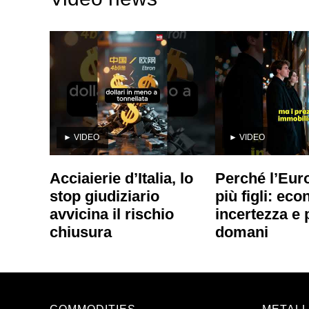
►
VIDEO
►
VIDEO
Acciaierie d’Italia, lo
Perché l’Eur
stop giudiziario
più figli: ec
avvicina il rischio
incertezza e 
chiusura
domani