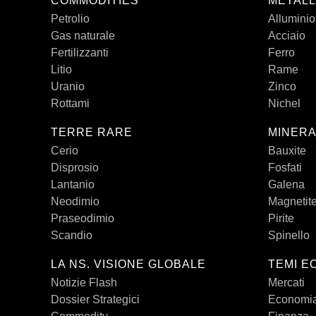
COMMODITIES
METALL
Petrolio
Alluminio
Gas naturale
Acciaio
Fertilizzanti
Ferro
Litio
Rame
Uranio
Zinco
Rottami
Nichel
TERRE RARE
MINERA
Cerio
Bauxite
Disprosio
Fosfati
Lantanio
Galena
Neodimio
Magnetit
Praseodimio
Pirite
Scandio
Spinello
LA NS. VISIONE GLOBALE
TEMI E
Notizie Flash
Mercati
Dossier Strategici
Economi