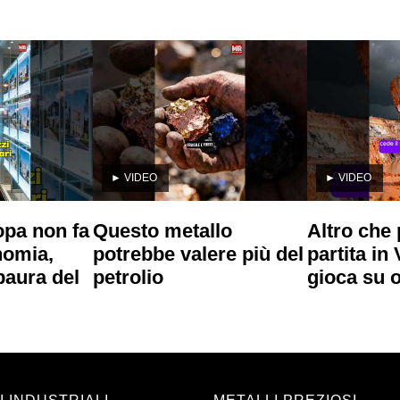
►
VIDEO
►
VIDEO
opa non fa
Questo metallo
Altro che p
onomia,
potrebbe valere più del
partita in
paura del
petrolio
gioca su o