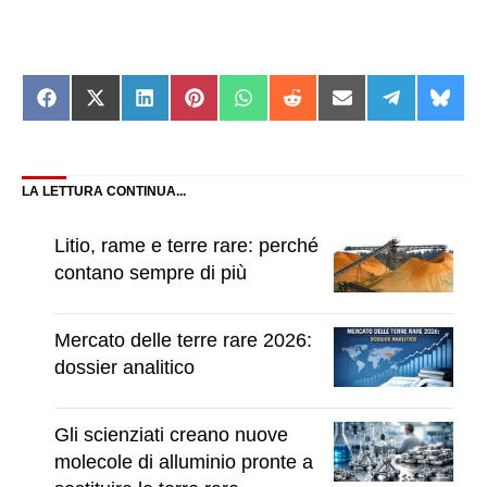
Share
Share
Share
Share
Share
Share
Share
Share
Shar
on
on
on
on
on
on
on
on
on
Facebook
X
LinkedIn
Pinterest
WhatsApp
Reddit
Email
Telegram
Blue
(Twitter)
LA LETTURA CONTINUA...
Litio, rame e terre rare: perché
contano sempre di più
Mercato delle terre rare 2026:
dossier analitico
Gli scienziati creano nuove
molecole di alluminio pronte a