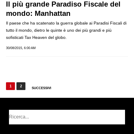
Il più grande Paradiso Fiscale del
mondo: Manhattan
Il paese che ha scatenato la guerra globale ai Paradisi Fiscali di
tutto il mondo, dietro le quinte è uno dei più grandi e più
sofisticati Tax Heaven del globo.
30/08/2015, 6:00 AM
Paginazione
1
2
SUCCESSIVI
degli
articoli
Cerca