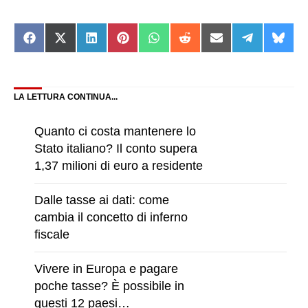
Share
Share
Share
Share
Share
Share
Share
Share
Shar
on
on
on
on
on
on
on
on
on
Facebook
X
LinkedIn
Pinterest
WhatsApp
Reddit
Email
Telegram
Blue
(Twitter)
LA LETTURA CONTINUA...
Quanto ci costa mantenere lo
Stato italiano? Il conto supera
1,37 milioni di euro a residente
Dalle tasse ai dati: come
cambia il concetto di inferno
fiscale
Vivere in Europa e pagare
poche tasse? È possibile in
questi 12 paesi…