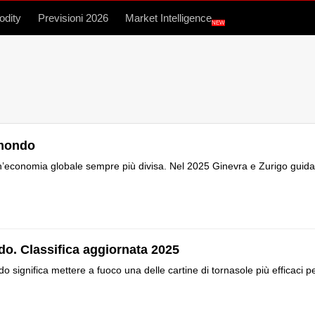
dity
Previsioni 2026
Market Intelligence
NEW
l mondo
un’economia globale sempre più divisa. Nel 2025 Ginevra e Zurigo guid
ondo. Classifica aggiornata 2025
do significa mettere a fuoco una delle cartine di tornasole più efficaci p