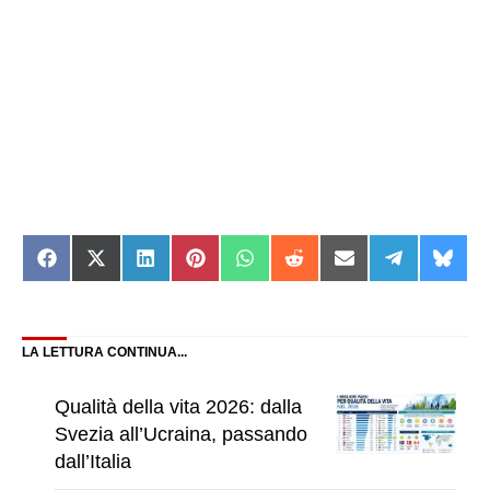
Share
Share
Share
Share
Share
Share
Share
Share
Shar
on
on
on
on
on
on
on
on
on
Facebook
X
LinkedIn
Pinterest
WhatsApp
Reddit
Email
Telegram
Blue
(Twitter)
LA LETTURA CONTINUA...
Qualità della vita 2026: dalla
Svezia all’Ucraina, passando
dall’Italia