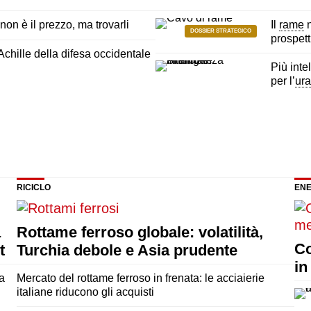
non è il prezzo, ma trovarli
Il
rame
n
DOSSIER STRATEGICO
prospett
d’Achille della difesa occidentale
Più inte
per l’
ura
RICICLO
ENE
a
Rottame ferroso globale: volatilità,
Co
t
Turchia debole e Asia prudente
in
la
Mercato del rottame ferroso in frenata: le acciaierie
italiane riducono gli acquisti