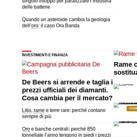
singolo intoppo per paralizzare l’industria
delle batterie
Quando un asteroide cambia la geologia
dell’
oro
: il caso Ora Banda
INVESTIMENTI E FINANZA
Rame co
sostitu
De Beers si arrende e taglia i
prezzi ufficiali dei diamanti.
Cosa cambia per il mercato?
DOSSI
Litio
,
rame
e terre rare: perché contano
sempre di più
Oro
e banche centrali: perché 850
tonnellate l’anno tengono in piedi i prezzi