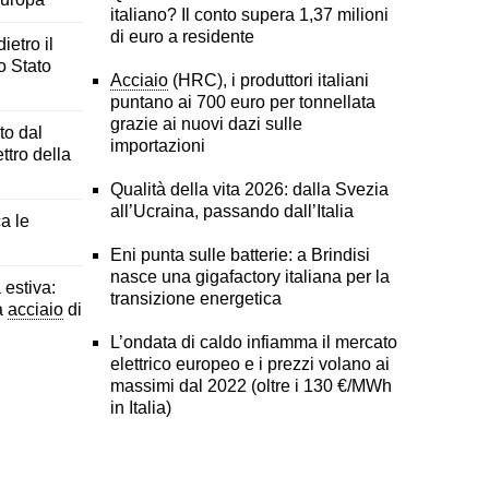
italiano? Il conto supera 1,37 milioni
di euro a residente
ietro il
o Stato
Acciaio
(HRC), i produttori italiani
puntano ai 700 euro per tonnellata
grazie ai nuovi dazi sulle
to dal
importazioni
ttro della
Qualità della vita 2026: dalla Svezia
all’Ucraina, passando dall’Italia
ca le
Eni punta sulle batterie: a Brindisi
nasce una gigafactory italiana per la
estiva:
transizione energetica
a
acciaio
di
L’ondata di caldo infiamma il mercato
elettrico europeo e i prezzi volano ai
massimi dal 2022 (oltre i 130 €/MWh
in Italia)