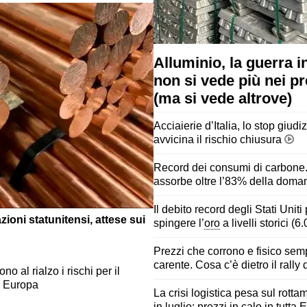
Alluminio, la guerra i
non si vede più nei pr
(ma si vede altrove)
Acciaierie d’Italia, lo stop giudiz
avvicina il rischio chiusura
Record dei consumi di carbone.
assorbe oltre l’83% della doma
Il debito record degli Stati Unit
ioni statunitensi, attese sui
spingere l’
oro
a livelli storici (6
Prezzi che corrono e fisico sem
carente. Cosa c’è dietro il rally
o al rialzo i rischi per il
a Europa
La crisi logistica pesa sul rotta
in luglio: prezzi in calo in tutta