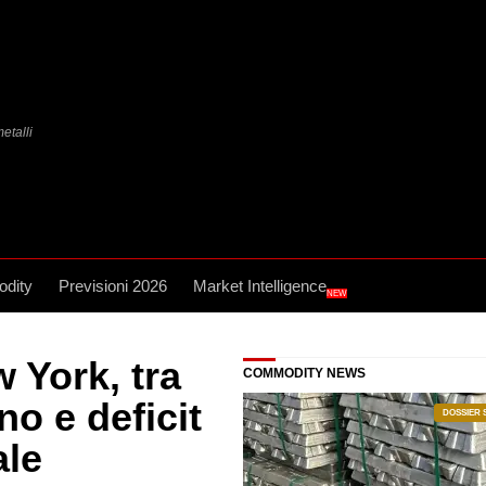
etalli
dity
Previsioni 2026
Market Intelligence
NEW
 York, tra
COMMODITY NEWS
no e deficit
DOSSIER 
ale