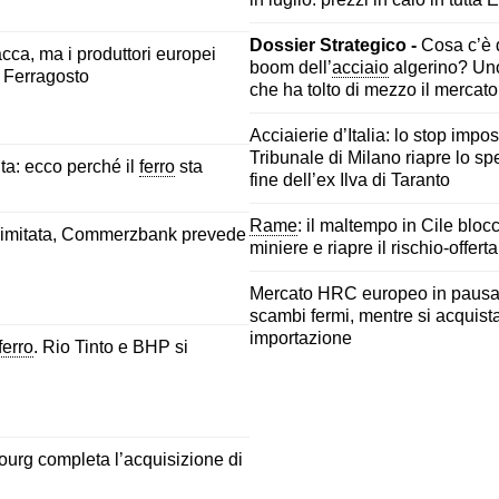
Dossier Strategico -
Cosa c’è d
ca, ma i produttori europei
boom dell’
acciaio
algerino? Un
o Ferragosto
che ha tolto di mezzo il mercato
Acciaierie d’Italia: lo stop impos
Tribunale di Milano riapre lo spe
ita: ecco perché il
ferro
sta
fine dell’ex Ilva di Taranto
Rame
: il maltempo in Cile bloc
ù limitata, Commerzbank prevede
miniere e riapre il rischio-offerta
Mercato HRC europeo in pausa 
scambi fermi, mentre si acquist
importazione
ferro
. Rio Tinto e BHP si
ourg completa l’acquisizione di