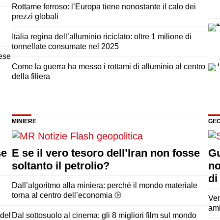
Rottame ferroso: l’Europa tiene nonostante il calo dei
prezzi globali
Italia regina dell’
alluminio
riciclato: oltre 1 milione di
tonnellate consumate nel 2025
nese
Come la guerra ha messo i rottami di
alluminio
al centro
della filiera
MINIERE
GEO
se
E se il vero tesoro dell’Iran non fosse
Gu
soltanto il petrolio?
no
di
Dall’algoritmo alla miniera: perché il mondo materiale
torna al centro dell’economia
Ven
amb
 del
Dal sottosuolo al cinema: gli 8 migliori film sul mondo