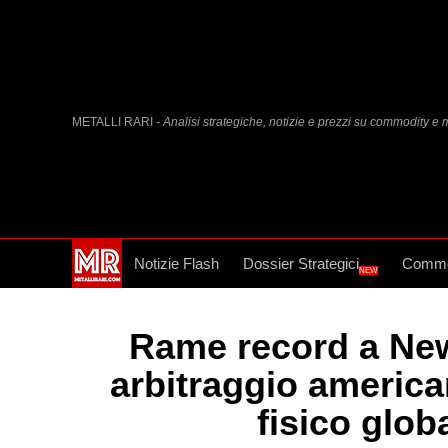
METALLI RARI -
Analisi strategiche, notizie e prezzi su commodity e m
Notizie Flash
Dossier Strategici
Commo
NEW
Rame record a New
arbitraggio america
fisico glob