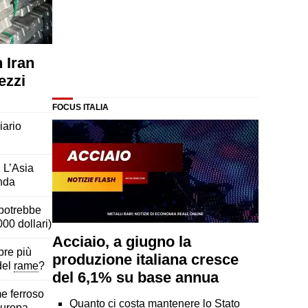
n Iran
ezzi
FOCUS ITALIA
iario
 L’Asia
nda
i potrebbe
.000 dollari)
Acciaio, a giugno la
pre più
produzione italiana cresce
 del
rame
?
del 6,1% su base annua
me ferroso
Quanto ci costa mantenere lo Stato
 Europa