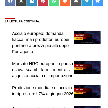
Share
Share
Share
Share
Share
Share
Share
Share
Shar
on
on
on
on
on
on
on
on
on
Facebook
X
LinkedIn
Pinterest
WhatsApp
Reddit
Email
Telegram
Blue
(Twitter)
LA LETTURA CONTINUA...
Acciaio europeo: domanda
fiacca, ma i produttori europei
puntano a prezzi più alti dopo
Ferragosto
Mercato HRC europeo in pausa
estiva: scambi fermi, mentre si
acquista acciaio di importazione
Produzione mondiale di acciaio
in ripresa: +1,7% a giugno 2026