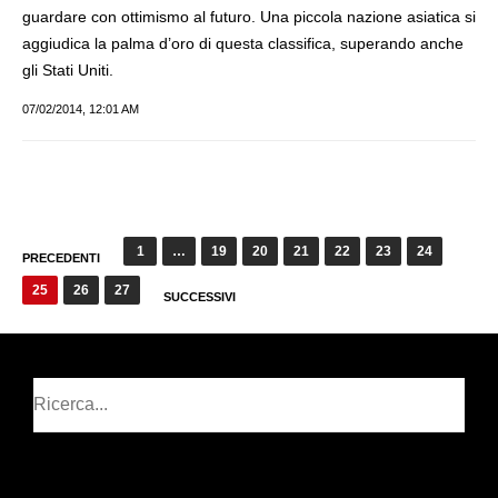
guardare con ottimismo al futuro. Una piccola nazione asiatica si
aggiudica la palma d’oro di questa classifica, superando anche
gli Stati Uniti.
07/02/2014, 12:01 AM
Paginazione
1
…
19
20
21
22
23
24
PRECEDENTI
degli
25
26
27
SUCCESSIVI
articoli
Cerca