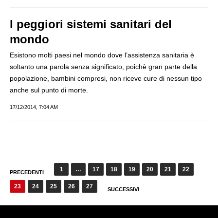
I peggiori sistemi sanitari del
mondo
Esistono molti paesi nel mondo dove l’assistenza sanitaria è
soltanto una parola senza significato, poichè gran parte della
popolazione, bambini compresi, non riceve cure di nessun tipo
anche sul punto di morte.
17/12/2014, 7:04 AM
Paginazione
1
…
17
18
19
20
21
22
PRECEDENTI
degli
23
24
25
26
27
SUCCESSIVI
articoli