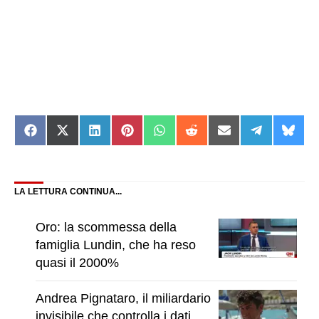
Share
Share
Share
Share
Share
Share
Share
Share
Shar
on
on
on
on
on
on
on
on
on
Facebook
X
LinkedIn
Pinterest
WhatsApp
Reddit
Email
Telegram
Blue
(Twitter)
LA LETTURA CONTINUA...
Oro: la scommessa della
famiglia Lundin, che ha reso
quasi il 2000%
Andrea Pignataro, il miliardario
invisibile che controlla i dati