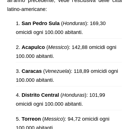
all’anno precedente, vede l’esclusiva delle città
latino-americane:
San Pedro Sula
(
Honduras
): 169,30
omicidi ogni 100.000 abitanti.
Acapulco
(
Messico
): 142,88 omicidi ogni
100.000 abitanti.
Caracas
(
Venezuela
): 118,89 omicidi ogni
100.000 abitanti.
Distrito Central
(
Honduras
): 101,99
omicidi ogni 100.000 abitanti.
Torreon
(
Messico
): 94,72 omicidi ogni
100.000 abitanti.