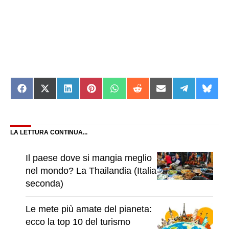
Share
Share
Share
Share
Share
Share
Share
Share
Shar
on
on
on
on
on
on
on
on
on
Facebook
X
LinkedIn
Pinterest
WhatsApp
Reddit
Email
Telegram
Blue
(Twitter)
LA LETTURA CONTINUA...
Il paese dove si mangia meglio
nel mondo? La Thailandia (Italia
seconda)
Le mete più amate del pianeta:
ecco la top 10 del turismo