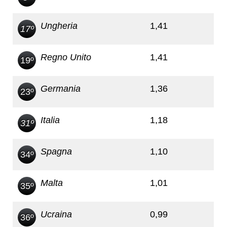
Ungheria
1,41
17º
Regno Unito
1,41
19º
Germania
1,36
23º
Italia
1,18
31º
Spagna
1,10
34º
Malta
1,01
35º
Ucraina
0,99
36º