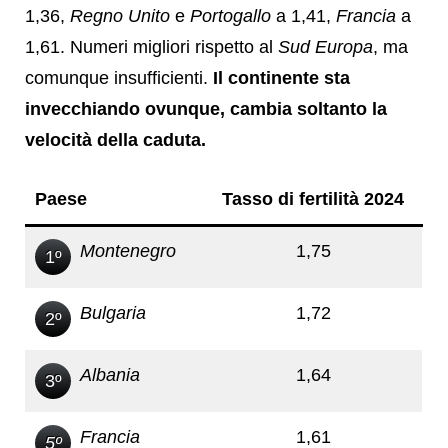
1,36,
Regno Unito
e
Portogallo
a 1,41,
Francia
a
1,61. Numeri migliori rispetto al
Sud Europa
, ma
comunque insufficienti.
Il continente sta
invecchiando ovunque, cambia soltanto la
velocità della caduta.
Paese
Tasso di fertilità 2024
Montenegro
1,75
1º
Bulgaria
1,72
2º
Albania
1,64
3º
Francia
1,61
5º