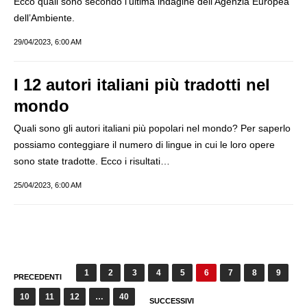
Ecco quali sono secondo l’ultima indagine dell’Agenzia Europea
dell’Ambiente.
29/04/2023, 6:00 AM
I 12 autori italiani più tradotti nel
mondo
Quali sono gli autori italiani più popolari nel mondo? Per saperlo
possiamo conteggiare il numero di lingue in cui le loro opere
sono state tradotte. Ecco i risultati…
25/04/2023, 6:00 AM
Paginazione
1
2
3
4
5
6
7
8
9
PRECEDENTI
degli
10
11
12
…
40
SUCCESSIVI