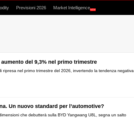
dity
Previsioni 2026
Market Intelligence
NEW
in aumento del 9,3% nel primo trimestre
di ripresa nel primo trimestre del 2026, invertendo la tendenza negativa
na. Un nuovo standard per l’automotive?
ndi dimensioni che debutterà sulla BYD Yangwang U8L, segna un salto