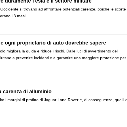
e duramente Tesla e il settore militare
 Occidente si trovano ad affrontare potenziali carenze, poiché le scorte 
erano i 3 mesi.
che ogni proprietario di auto dovrebbe sapere
o migliora la guida e riduce i rischi. Dalle luci di avvertimento del
i aiutano a prevenire incidenti e a garantire una maggiore protezione per
a carenza di alluminio
ito i margini di profitto di Jaguar Land Rover e, di conseguenza, quelli d