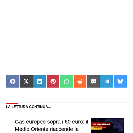
Share
Share
Share
Share
Share
Share
Share
Share
Shar
on
on
on
on
on
on
on
on
on
Facebook
X
LinkedIn
Pinterest
WhatsApp
Reddit
Email
Telegram
Blue
(Twitter)
LA LETTURA CONTINUA...
Gas europeo sopra i 60 euro: il
Medio Oriente riaccende la