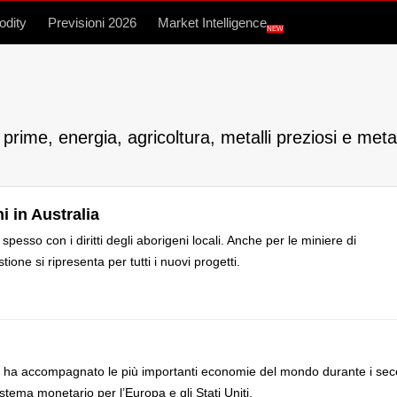
dity
Previsioni 2026
Market Intelligence
NEW
rime, energia, agricoltura, metalli preziosi e metalli
i in Australia
 spesso con i diritti degli aborigeni locali. Anche per le miniere di
ione si ripresenta per tutti i nuovi progetti.
e ha accompagnato le più importanti economie del mondo durante i seco
ema monetario per l’Europa e gli Stati Uniti.