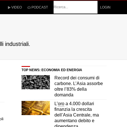
Cerca
VIDEO
PODCAST
LOGIN
 industriali.
TOP NEWS: ECONOMIA ED ENERGIA
Record dei consumi di
carbone. L’Asia assorbe
oltre l’83% della
domanda
L’
oro
a 4.000 dollari
finanzia la crescita
dell’Asia Centrale, ma
li
aumentano debito e
dipendenza