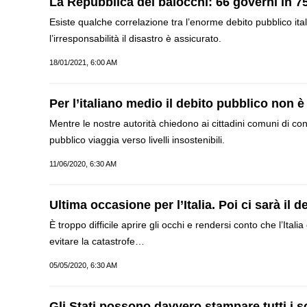
La Repubblica dei balocchi: 66 governi in 75
Esiste qualche correlazione tra l’enorme debito pubblico itali
l’irresponsabilità il disastro è assicurato.
18/01/2021, 6:00 AM
Per l’italiano medio il debito pubblico non 
Mentre le nostre autorità chiedono ai cittadini comuni di co
pubblico viaggia verso livelli insostenibili.
11/06/2020, 6:30 AM
Ultima occasione per l’Italia. Poi ci sarà il d
È troppo difficile aprire gli occhi e rendersi conto che l’It
evitare la catastrofe…
05/05/2020, 6:30 AM
Gli Stati possono davvero stampare tutti i 