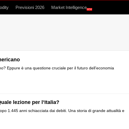
dity
Previsioni 2026
Market Intelligence
NEW
americano
o? Eppure è una questione cruciale per il futuro dell’economia
uale lezione per l’Italia?
o 1.445 anni schiacciata dai debiti. Una storia di grande attualità e