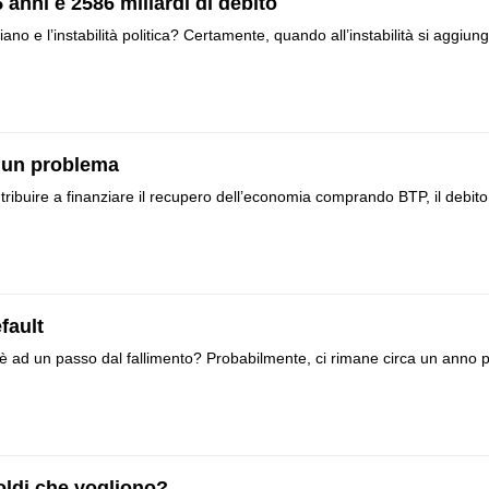
 anni e 2586 miliardi di debito
ano e l’instabilità politica? Certamente, quando all’instabilità si aggiun
è un problema
ntribuire a finanziare il recupero dell’economia comprando BTP, il debito
efault
alia è ad un passo dal fallimento? Probabilmente, ci rimane circa un anno 
soldi che vogliono?