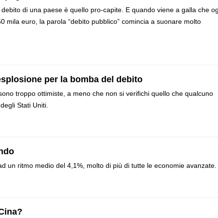
l debito di una paese è quello pro-capite. E quando viene a galla che o
50 mila euro, la parola “debito pubblico” comincia a suonare molto
o esplosione per la bomba del debito
sono troppo ottimiste, a meno che non si verifichi quello che qualcuno
gli Stati Uniti.
ondo
d un ritmo medio del 4,1%, molto di più di tutte le economie avanzate.
 Cina?