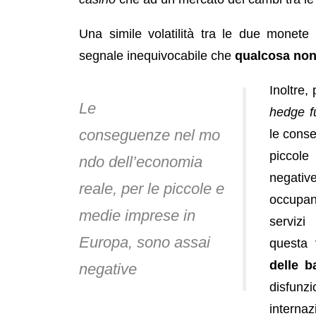
Una simile volatilità tra le due monet
segnale inequivocabile che
qualcosa non
Inoltre,
Le
hedge f
conseguenze nel mo
le cons
piccol
ndo dell’economia
negativ
reale, per le piccole e
occupa
medie imprese in
servizi
Europa, sono assai
questa 
delle 
negative
disfun
interna