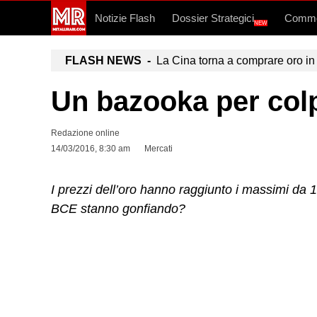
Notizie Flash
Dossier Strategici
Commo
NEW
FLASH NEWS -
La Cina torna a comprare oro in 
Un bazooka per colp
Redazione online
14/03/2016, 8:30 am
Mercati
I prezzi dell’oro hanno raggiunto i massimi da 13
BCE stanno gonfiando?