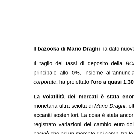
Il
bazooka di Mario Draghi
ha dato nuovo 
Il taglio dei tassi di deposito della
BC
principale allo 0%, insieme all’annunci
corporate
, ha proiettato l’
oro a quasi 1.30
La volatilità dei mercati è stata eno
monetaria ultra sciolta di
Mario Draghi
, o
accaniti sostenitori. La cosa è stata anco
registrato variazioni del cambio euro-do
casinò
che ad un mercato dei cambi tra le d