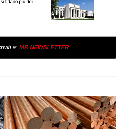
si fidano più dei
iviti a:
MR NEWSLETTER