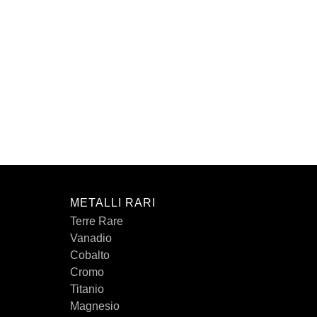
METALLI RARI
Terre Rare
Vanadio
Cobalto
Cromo
Titanio
Magnesio