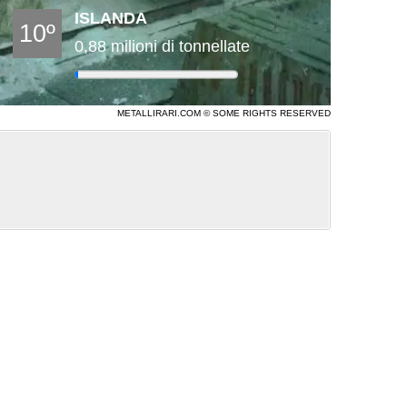
ISLANDA
10º
0,88 milioni di tonnellate
METALLIRARI.COM © SOME RIGHTS RESERVED
classifica dei 10 paesi più efficienti al mondo
one di alluminio nel 2026
- 19/02/2026
isioni. Bene per i produttori, male per i
: la mappa globale
- 07/05/2024
 finestre di alluminio nel mondo
- 18/12/2023
e di alluminio nel mondo
- 27/11/2023