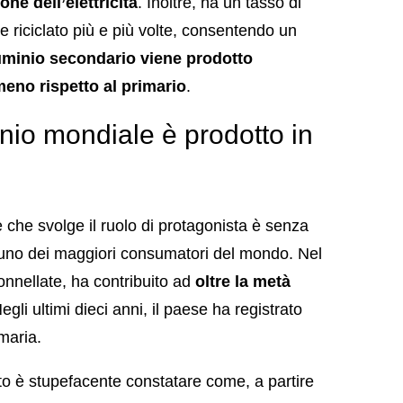
one dell’elettricità
. Inoltre, ha un tasso di
e riciclato più e più volte, consentendo un
luminio secondario viene prodotto
eno rispetto al primario
.
inio mondiale è prodotto in
e che svolge il ruolo di protagonista è senza
e uno dei maggiori consumatori del mondo. Nel
tonnellate, ha contribuito ad
oltre la metà
Negli ultimi dieci anni, il paese ha registrato
maria.
o è stupefacente constatare come, a partire