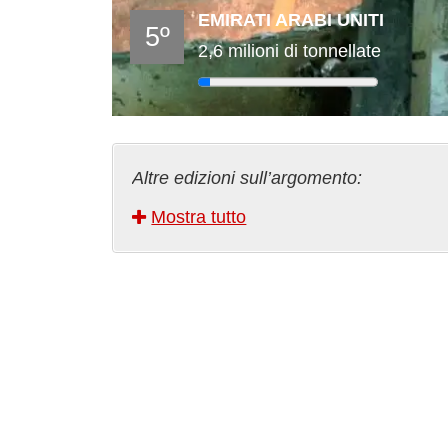
EMIRATI ARABI UNITI
5º
2,6 milioni di tonnellate
Altre edizioni sull’argomento:
Riciclare lattine in alluminio: la 
Mostra tutto
- 14/05/2026
I protagonisti globali dell’estrusi
Prezzi dell’alluminio oltre le prev
trasformatori
- 30/10/2025
Produzione di alluminio primario
I più grandi produttori di porte e
I 5 più grandi produttori di lattin