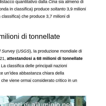
distacco quantitativo dalla
Cina
sia almeno di
nda in classifica) produce
soltanto
3,9 milioni
n classifica) che produce 3,7 milioni di
ilioni di tonnellate
l Survey
(
USGS
), la produzione mondiale di
021,
attestandosi a 68 milioni di tonnellate
La classifica delle principali nazioni
sce un’idea abbastanza chiara della
 che viene ormai considerato critico in un
duttori di alluminio nel