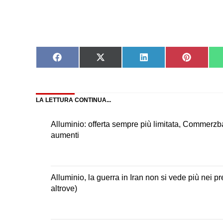
Chi produce più alluminio nel m
Alluminio primario in Europa: i 
11/11/2022
Mostri sacri dell’alluminio: le 1
Share
Share
Share
Share
on
on
on
on
Alluminio: le 10 aziende più grand
Facebook
X
LinkedIn
Pinteres
(Twitter)
LA LETTURA CONTINUA...
Alluminio: offerta sempre più limitata, Commerz
aumenti
Alluminio, la guerra in Iran non si vede più nei p
altrove)