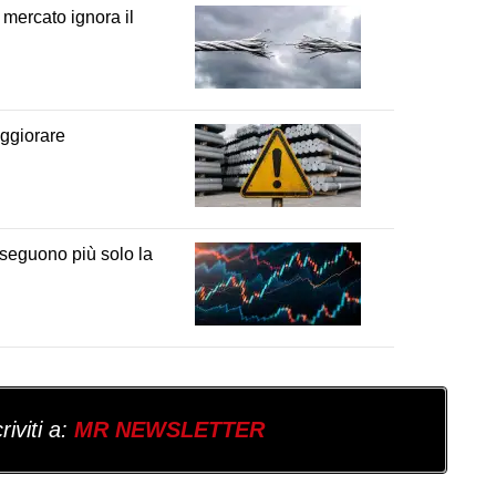
 mercato ignora il
eggiorare
 seguono più solo la
iviti a:
MR NEWSLETTER