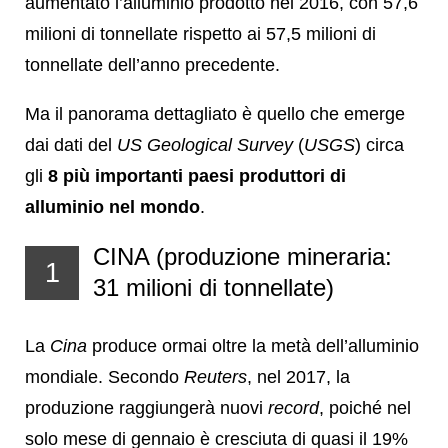
aumentato l’alluminio prodotto nel 2016, con 57,6
milioni di tonnellate rispetto ai 57,5 milioni di
tonnellate dell’anno precedente.
Ma il panorama dettagliato è quello che emerge
dai dati del
US Geological Survey
(
USGS
) circa
gli
8 più importanti paesi produttori di
alluminio nel mondo
.
CINA (produzione mineraria:
1
31 milioni di tonnellate)
La
Cina
produce ormai oltre la metà dell’alluminio
mondiale. Secondo
Reuters
, nel 2017, la
produzione raggiungerà nuovi
record
, poiché nel
solo mese di gennaio è cresciuta di quasi il 19%