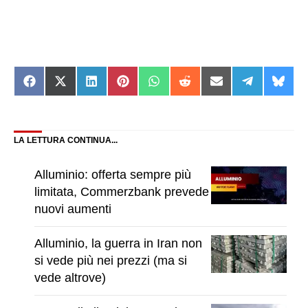
Share
Share
Share
Share
Share
Share
Share
Share
Shar
on
on
on
on
on
on
on
on
on
Facebook
X
LinkedIn
Pinterest
WhatsApp
Reddit
Email
Telegram
Blue
(Twitter)
LA LETTURA CONTINUA...
Alluminio: offerta sempre più
limitata, Commerzbank prevede
nuovi aumenti
Alluminio, la guerra in Iran non
si vede più nei prezzi (ma si
vede altrove)