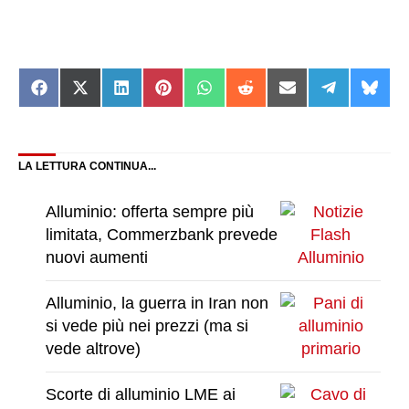
Share
Share
Share
Share
Share
Share
Share
Share
Shar
on
on
on
on
on
on
on
on
on
Facebook
X
LinkedIn
Pinterest
WhatsApp
Reddit
Email
Telegram
Blue
(Twitter)
LA LETTURA CONTINUA...
Alluminio: offerta sempre più
limitata, Commerzbank prevede
nuovi aumenti
Alluminio, la guerra in Iran non
si vede più nei prezzi (ma si
vede altrove)
Scorte di alluminio LME ai