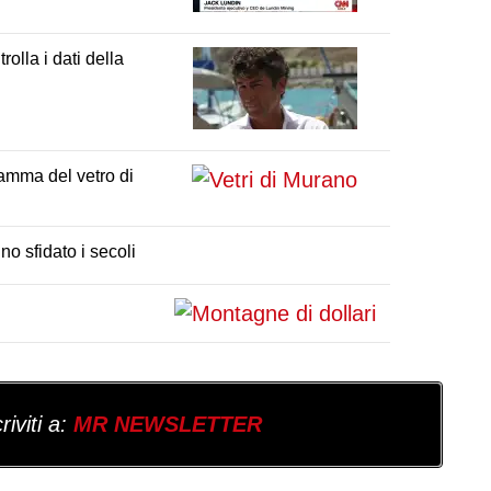
rolla i dati della
amma del vetro di
o sfidato i secoli
iviti a:
MR NEWSLETTER