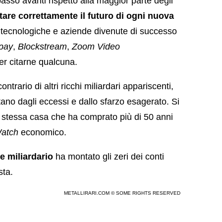
so avanti rispetto alla maggior parte degli
tare correttamente il futuro di ogni nuova
tecnologiche e aziende divenute di successo
tpay
,
Blockstream
,
Zoom Video
per citarne qualcuna.
rario di altri ricchi miliardari appariscenti,
ntano dagli eccessi e dallo sfarzo esagerato. Si
la stessa casa che ha comprato più di 50 anni
Watch
economico.
e miliardario
ha montato gli zeri dei conti
sta.
METALLIRARI.COM © SOME RIGHTS RESERVED