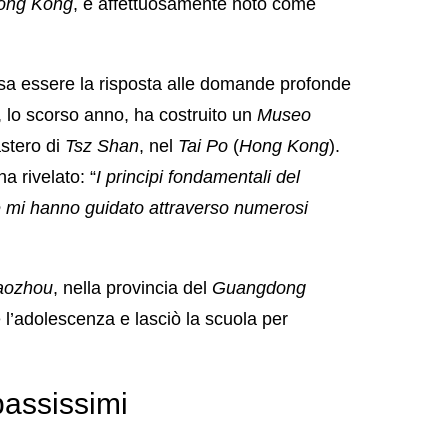
ong Kong
, è affettuosamente noto come
a essere la risposta alle domande profonde
, lo scorso anno, ha costruito un
Museo
astero di
Tsz Shan
, nel
Tai Po
(
Hong Kong
).
a rivelato: “
I principi fondamentali del
e mi hanno guidato attraverso numerosi
aozhou
, nella provincia del
Guangdong
 l’adolescenza e lasciò la scuola per
 bassissimi