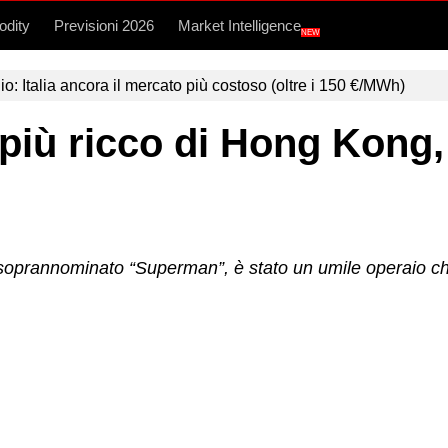
dity
Previsioni 2026
Market Intelligence
NEW
lio: Italia ancora il mercato più costoso (oltre i 150 €/MWh)
 più ricco di Hong Kong,
a, soprannominato “Superman”, è stato un umile operaio ch