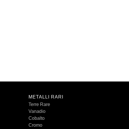
METALLI RARI
Terre Rare
Vanadio
Cobalto
Cromo