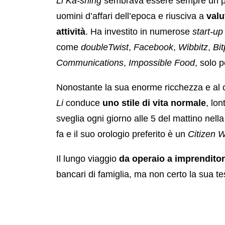
Li Ka-shing
sembrava essere sempre un pas
uomini d’affari dell’epoca e riusciva a
valu
attività
. Ha investito in numerose
start-up
come
doubleTwist
,
Facebook
,
Wibbitz
,
Bi
Communications
,
Impossible Food
, solo 
Nonostante la sua enorme ricchezza e al cont
Li
conduce
uno stile di vita normale
, lo
sveglia ogni giorno alle 5 del mattino nel
fa e il suo orologio preferito è un
Citizen 
Il lungo viaggio
da operaio a imprenditor
bancari di famiglia, ma non certo la sua te