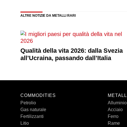
ALTRE NOTIZIE DA METALLI RARI
Qualità della vita 2026: dalla Svezia
all’Ucraina, passando dall’Italia
COMMODITIES
METALL
Petrolio
Alluminio
Gas naturale
Acciaio
Fertilizzanti
Ferro
Litio
Rame