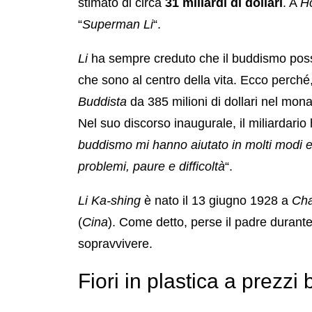
stimato di circa
31 miliardi di dollari
. A
H
“
Superman Li
“.
Li
ha sempre creduto che il buddismo poss
che sono al centro della vita. Ecco perché
Buddista
da 385 milioni di dollari nel mon
Nel suo discorso inaugurale, il miliardario h
buddismo mi hanno aiutato in molti modi 
problemi, paure e difficoltà
“.
Li Ka-shing
è nato il 13 giugno 1928 a
Ch
(
Cina
). Come detto, perse il padre durante
sopravvivere.
Fiori in plastica a prezzi