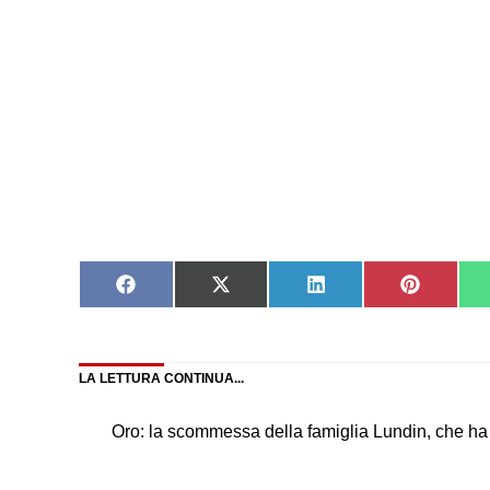
Share
Share
Share
Share
on
on
on
on
Facebook
X
LinkedIn
Pinteres
(Twitter)
LA LETTURA CONTINUA...
Oro: la scommessa della famiglia Lundin, che ha