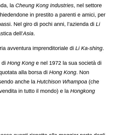
nda, la
Cheung Kong Industries
, nel settore
, chiedendone in prestito a parenti e amici, per
assi. Nel giro di pochi anni, l’azienda di
Li
stica dell’
Asia
.
aria avventura imprenditoriale di
Li Ka-shing
.
di
Hong Kong
e nel 1972 la sua società di
 quotata alla borsa di
Hong Kong
. Non
isendo anche la
Hutchison Whampoa
(che
vendita in tutto il mondo) e la
Hongkong