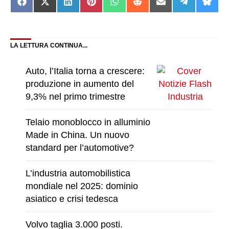
Share
Share
Share
Share
Share
Share
Share
Share
Shar
on
on
on
on
on
on
on
on
on
Facebook
X
LinkedIn
Pinterest
WhatsApp
Reddit
Email
Telegram
Blue
(Twitter)
LA LETTURA CONTINUA...
Auto, l’Italia torna a crescere:
produzione in aumento del
9,3% nel primo trimestre
Telaio monoblocco in alluminio
Made in China. Un nuovo
standard per l’automotive?
L’industria automobilistica
mondiale nel 2025: dominio
asiatico e crisi tedesca
Volvo taglia 3.000 posti.