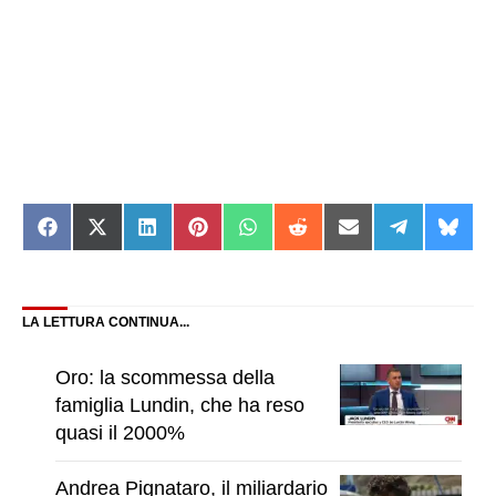
Share
Share
Share
Share
Share
Share
Share
Share
Shar
on
on
on
on
on
on
on
on
on
Facebook
X
LinkedIn
Pinterest
WhatsApp
Reddit
Email
Telegram
Blue
(Twitter)
LA LETTURA CONTINUA...
Oro: la scommessa della
famiglia Lundin, che ha reso
quasi il 2000%
Andrea Pignataro, il miliardario