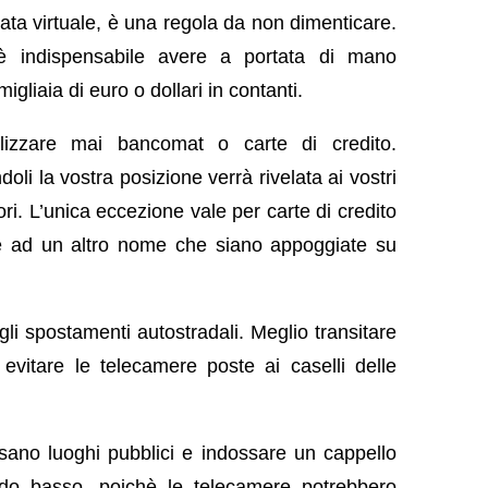
vata virtuale, è una regola da non dimenticare.
 è indispensabile avere a portata di mano
igliaia di euro o dollari in contanti.
lizzare mai bancomat o carte di credito.
ndoli la vostra posizione verrà rivelata ai vostri
ori. L’unica eccezione vale per carte di credito
te ad un altro nome che siano appoggiate su
gli spostamenti autostradali. Meglio transitare
vitare le telecamere poste ai caselli delle
sano luoghi pubblici e indossare un cappello
ardo basso, poichè le telecamere potrebbero