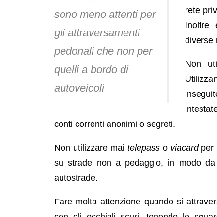
rete pri
sono meno attenti per
Inoltre
gli attraversamenti
diverse m
pedonali che non per
Non uti
quelli a bordo di
Utilizza
autoveicoli
inseguit
intesta
conti correnti anonimi o segreti.
Non utilizzare mai
telepass
o
viacard
per 
su strade non a pedaggio, in modo da e
autostrade.
Fare molta attenzione quando si attraver
con gli occhiali scuri, tenendo lo sgu