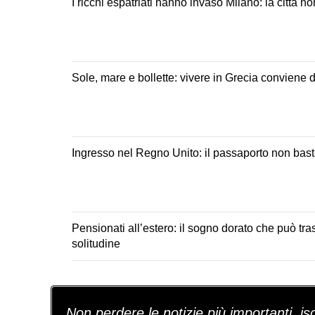
I ricchi espatriati hanno invaso Milano: la città n
Sole, mare e bollette: vivere in Grecia conviene
Ingresso nel Regno Unito: il passaporto non basta
Pensionati all’estero: il sogno dorato che può tra
solitudine
Non perdere le notizie più importanti, iscr