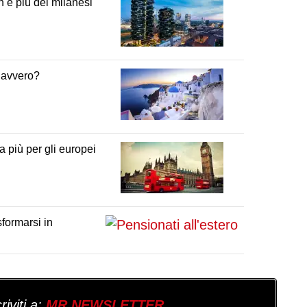
on è più dei milanesi
 davvero?
 più per gli europei
sformarsi in
iviti a:
MR NEWSLETTER