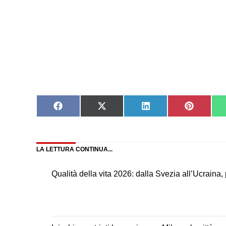
Share
Share
Share
Share
on
on
on
on
Facebook
X
LinkedIn
Pinteres
(Twitter)
LA LETTURA CONTINUA...
Qualità della vita 2026: dalla Svezia all’Ucraina,