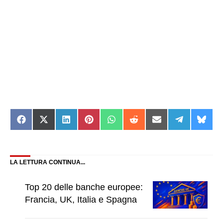
Share
Share
Share
Share
Share
Share
Share
Share
Shar
on
on
on
on
on
on
on
on
on
Facebook
X
LinkedIn
Pinterest
WhatsApp
Reddit
Email
Telegram
Blue
(Twitter)
LA LETTURA CONTINUA...
Top 20 delle banche europee:
Francia, UK, Italia e Spagna