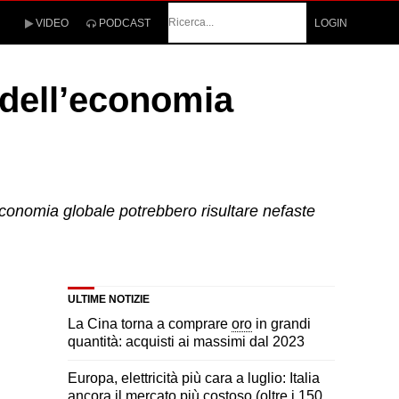
Cerca
VIDEO
PODCAST
LOGIN
i dell’economia
’economia globale potrebbero risultare nefaste
ULTIME NOTIZIE
La Cina torna a comprare
oro
in grandi
quantità: acquisti ai massimi dal 2023
Europa, elettricità più cara a luglio: Italia
ancora il mercato più costoso (oltre i 150