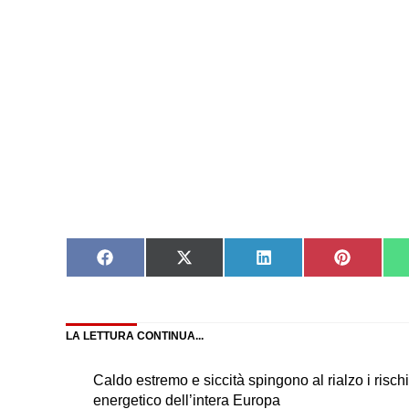
Share
Share
Share
Share
on
on
on
on
Facebook
X
LinkedIn
Pinteres
(Twitter)
LA LETTURA CONTINUA...
Caldo estremo e siccità spingono al rialzo i rischi
energetico dell’intera Europa