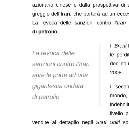
azionario cinese e dalla prospettiva di
greggio dell’
Iran
, che porterà ad un ecce
La revoca delle sanzioni contro l’
Iran
a
di petrolio
.
Il
Brent
h
La revoca delle
le perdi
sanzioni contro l’Iran
declino 
2008.
apre le porte ad una
gigantesca ondata
Il seco
mondo,
di petrolio
indeboli
livello
vendite al dettaglio negli
Stati Uniti
son