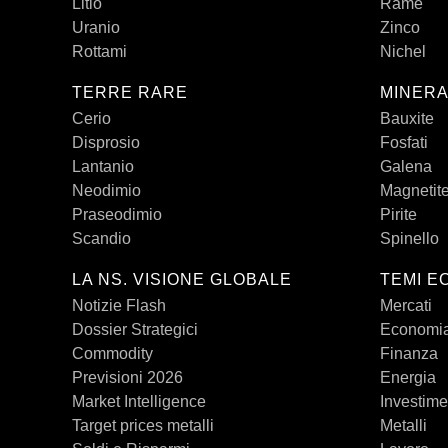
Litio
Rame
Uranio
Zinco
Rottami
Nichel
TERRE RARE
MINERA
Cerio
Bauxite
Disprosio
Fosfati
Lantanio
Galena
Neodimio
Magnetit
Praseodimio
Pirite
Scandio
Spinello
LA NS. VISIONE GLOBALE
TEMI E
Notizie Flash
Mercati
Dossier Strategici
Economi
Commodity
Finanza
Previsioni 2026
Energia
Market Intelligence
Investime
Target prices metalli
Metalli