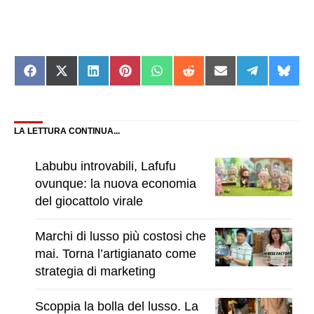
Share
Share
Share
Share
Share
Share
Share
Share
Shar
on
on
on
on
on
on
on
on
on
Facebook
X
LinkedIn
Pinterest
WhatsApp
Reddit
Email
Telegram
Blue
(Twitter)
LA LETTURA CONTINUA...
Labubu introvabili, Lafufu
ovunque: la nuova economia
del giocattolo virale
Marchi di lusso più costosi che
mai. Torna l’artigianato come
strategia di marketing
Scoppia la bolla del lusso. La