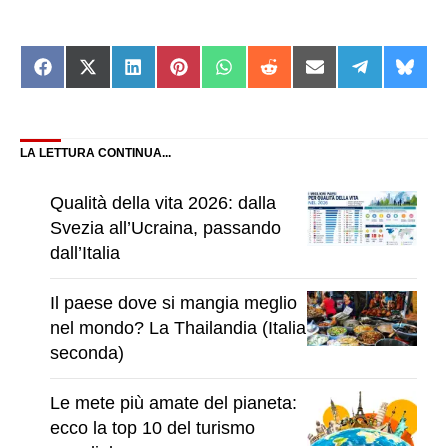
Share
Share
Share
Share
Share
Share
Share
Share
Shar
on
on
on
on
on
on
on
on
on
Facebook
X
LinkedIn
Pinterest
WhatsApp
Reddit
Email
Telegram
Blue
(Twitter)
LA LETTURA CONTINUA...
Qualità della vita 2026: dalla
Svezia all’Ucraina, passando
dall’Italia
Il paese dove si mangia meglio
nel mondo? La Thailandia (Italia
seconda)
Le mete più amate del pianeta:
ecco la top 10 del turismo