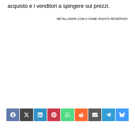
acquisto e i venditori a spingere sui prezzi.
METALLIRARI.COM © SOME RIGHTS RESERVED
Share
Share
Share
Share
Share
Share
Share
Share
Shar
on
on
on
on
on
on
on
on
on
Facebook
X
LinkedIn
Pinterest
WhatsApp
Reddit
Email
Telegram
Blue
(Twitter)