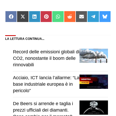
Share
Share
Share
Share
Share
Share
Share
Share
Shar
on
on
on
on
on
on
on
on
on
Facebook
X
LinkedIn
Pinterest
WhatsApp
Reddit
Email
Telegram
Blue
(Twitter)
LA LETTURA CONTINUA...
Record delle emissioni globali di
CO2, nonostante il boom delle
rinnovabili
Acciaio, ICT lancia l’allarme: “La
base industriale europea è in
pericolo”
De Beers si arrende e taglia i
prezzi ufficiali dei diamanti.