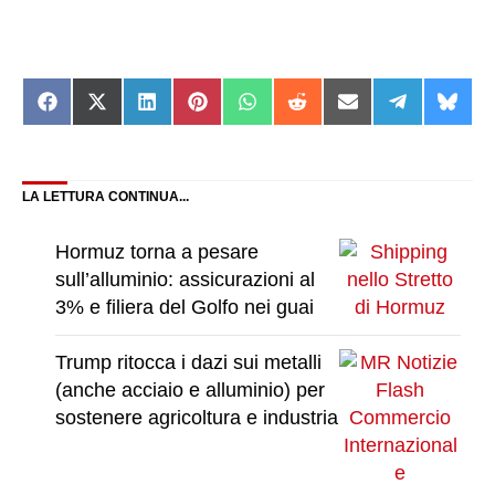
Share
Share
Share
Share
Share
Share
Share
Share
Shar
on
on
on
on
on
on
on
on
on
Facebook
X
LinkedIn
Pinterest
WhatsApp
Reddit
Email
Telegram
Blue
(Twitter)
LA LETTURA CONTINUA...
Hormuz torna a pesare
sull’alluminio: assicurazioni al
3% e filiera del Golfo nei guai
Trump ritocca i dazi sui metalli
(anche acciaio e alluminio) per
sostenere agricoltura e industria