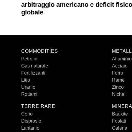
arbitraggio americano e deficit fisic
globale
COMMODITIES
METALL
Petrolio
Alluminio
Gas naturale
Acciaio
Fertilizzanti
Ferro
Litio
Rame
Uranio
Zinco
Rottami
Nichel
TERRE RARE
MINERA
Cerio
Bauxite
Disprosio
Fosfati
Lantanio
Galena