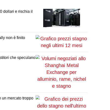
 dollari e rischia il
lly non è finito
estitori che speculano
ge un mercato troppo