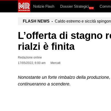
Notizie Flash
Dossier Strategici
Commo
NEW
FLASH NEWS -
Caldo estremo e siccità spingono a
L’offerta di stagno 
rialzi è finita
Redazione online
17/05/2022, 6:00 am
Mercati
Nonostante un forte rimbalzo della produzione, i
continueranno a scendere.