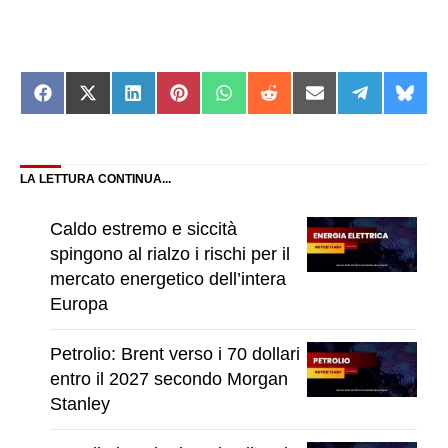
Share
Share
Share
Share
Share
Share
Share
Share
Shar
on
on
on
on
on
on
on
on
on
Facebook
X
LinkedIn
Pinterest
WhatsApp
Reddit
Email
Telegram
Blue
(Twitter)
LA LETTURA CONTINUA...
Caldo estremo e siccità
spingono al rialzo i rischi per il
mercato energetico dell’intera
Europa
Petrolio: Brent verso i 70 dollari
entro il 2027 secondo Morgan
Stanley