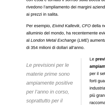
rivedono l’ampliamento dei margini aziendal
ai prezzi in salita.
Per esempio,
Eivind Kallevik
,
CFO
della 
alluminio del mondo, ha recentemente ev
al
London Metal Exchange
(
LME
) aumenta
di 354 milioni di dollari all’anno.
Le
prev
Le previsioni per le
ampiame
materie prime sono
per il s
forti gu
ampiamente positive
industri
per l’anno in corso,
più gran
soprattutto per il
raccoma