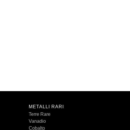
METALLI RARI
Terre Rare
Vanadio
Cobalto