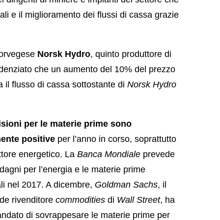
i e il miglioramento dei flussi di cassa grazie
norvegese
Norsk Hydro
, quinto produttore di
idenziato che un aumento del 10% del prezzo
 il flusso di cassa sottostante di
Norsk Hydro
isioni per le materie prime sono
nte positive
per l’anno in corso, soprattutto
ettore energetico. La
Banca Mondiale
prevede
adagni per l’energia e le materie prime
ali nel 2017. A dicembre,
Goldman Sachs
, il
de rivenditore
commodities
di
Wall Street
, ha
ndato di sovrappesare le materie prime per