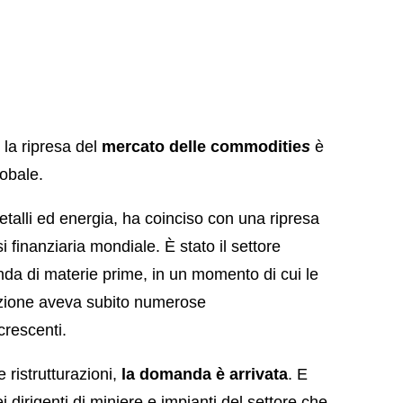
 la ripresa del
mercato delle commoditie
s
è
lobale.
etalli ed energia, ha coinciso con una ripresa
i finanziaria mondiale. È stato il settore
da di materie prime, in un momento di cui le
uzione aveva subito numerose
crescenti.
e ristrutturazioni,
la domanda è arrivata
. E
i dirigenti di miniere e impianti del settore che