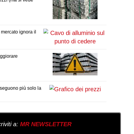
 mercato ignora il
eggiorare
 seguono più solo la
iviti a:
MR NEWSLETTER