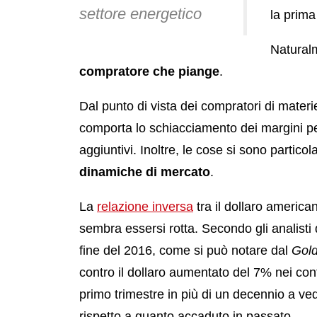
settore energetico
la prima
Naturalm
compratore che piange
.
Dal punto di vista dei compratori di mater
comporta lo schiacciamento dei margini per 
aggiuntivi. Inoltre, le cose si sono partic
dinamiche di mercato
.
La
relazione inversa
tra il dollaro america
sembra essersi rotta. Secondo gli analisti
fine del 2016, come si può notare dal
Gol
contro il dollaro aumentato del 7% nei confro
primo trimestre in più di un decennio a v
rispetto a quanto accaduto in passato.