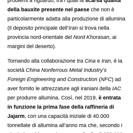
problemi a riguardo, tra i quali la
scarsa qualità
della bauxite presente nel paese
che non è
particolarmente adatta alla produzione di allumina
(il deposito principale dell’
Iran
si trova nella
provincia nord-orientale del
Nord Khorasan
, ai
margini del deserto).
Tornando alla collaborazione tra
Cina
e
Iran
, è la
società
China Nonferrous Metal Industry’s
Foreign Engineering and Construction
(
NFC
) ad
aver fornito le attrezzature agli iraniani della
IAC
per produrre allumina. Così, nel 2019,
è entrata
in funzione la prima fase della raffineria di
Jajarm
, con una capacità iniziale di 40.000
tonnellate di allumina all’anno ma che, secondo i