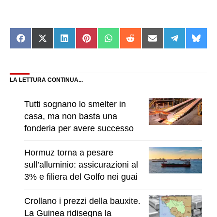
Share
Share
Share
Share
Share
Share
Share
Share
Shar
on
on
on
on
on
on
on
on
on
Facebook
X
LinkedIn
Pinterest
WhatsApp
Reddit
Email
Telegram
Blue
(Twitter)
LA LETTURA CONTINUA...
Tutti sognano lo smelter in
casa, ma non basta una
fonderia per avere successo
Hormuz torna a pesare
sull’alluminio: assicurazioni al
3% e filiera del Golfo nei guai
Crollano i prezzi della bauxite.
La Guinea ridisegna la