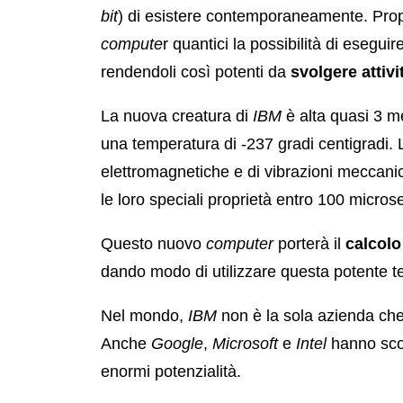
bit
) di esistere contemporaneamente. Prop
compute
r quantici la possibilità di eseguir
rendendoli così potenti da
svolgere attiv
La nuova creatura di
IBM
è alta quasi 3 me
una temperatura di -237 gradi centigradi. L
elettromagnetiche e di vibrazioni meccanich
le loro speciali proprietà entro 100 micro
Questo nuovo
computer
porterà il
calcolo
dando modo di utilizzare questa potente tec
Nel mondo,
IBM
non è la sola azienda che 
Anche
Google
,
Microsoft
e
Intel
hanno sco
enormi potenzialità.