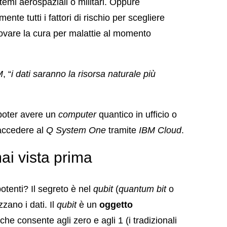
temi aerospaziali o militari. Oppure
nte tutti i fattori di rischio per scegliere
trovare la cura per malattie al momento
M
, “
i dati saranno la risorsa naturale più
poter avere un
computer
quantico in ufficio o
accedere al
Q System One
tramite
IBM Cloud
.
ai vista prima
otenti? Il segreto è nel
qubit
(
quantum bit
o
zano i dati. Il
qubit
è un
oggetto
che consente agli zero e agli 1 (i tradizionali