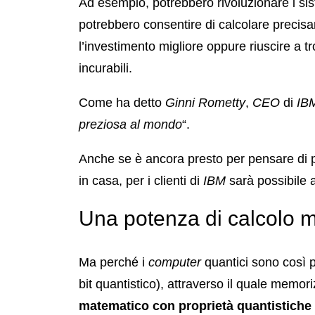
Ad esempio, potrebbero rivoluzionare i sis
potrebbero consentire di calcolare precisame
l’investimento migliore oppure riuscire a 
incurabili.
Come ha detto
Ginni Rometty
,
CEO
di
IB
preziosa al mondo
“.
Anche se è ancora presto per pensare di 
in casa, per i clienti di
IBM
sarà possibile 
Una potenza di calcolo m
Ma perché i
computer
quantici sono così p
bit quantistico), attraverso il quale memoriz
matematico con proprietà quantistiche