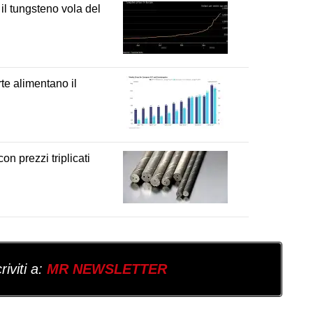
il tungsteno vola del
rte alimentano il
on prezzi triplicati
iviti a:
MR NEWSLETTER