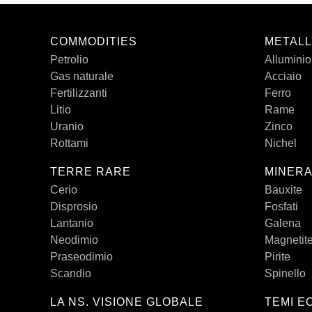
COMMODITIES
METALL
Petrolio
Alluminio
Gas naturale
Acciaio
Fertilizzanti
Ferro
Litio
Rame
Uranio
Zinco
Rottami
Nichel
TERRE RARE
MINERA
Cerio
Bauxite
Disprosio
Fosfati
Lantanio
Galena
Neodimio
Magnetit
Praseodimio
Pirite
Scandio
Spinello
LA NS. VISIONE GLOBALE
TEMI E