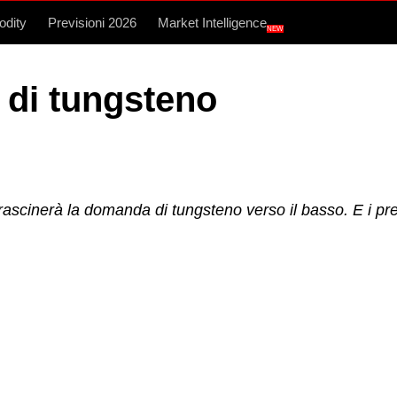
dity
Previsioni 2026
Market Intelligence
NEW
 di tungsteno
 trascinerà la domanda di tungsteno verso il basso. E i p