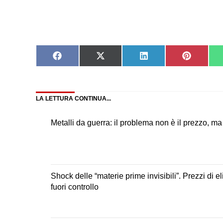
Share
Share
Share
Share
on
on
on
on
Facebook
X
LinkedIn
Pinteres
(Twitter)
LA LETTURA CONTINUA...
Metalli da guerra: il problema non è il prezzo, ma 
Shock delle “materie prime invisibili”. Prezzi di e
fuori controllo