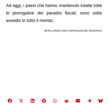
Ad oggi, i paesi che hanno mantenuto intatte tutte
le prerogative dei paradisi fiscali, sono sotto
assedio in tutto il mondo.
METALLIRARI.COM © RIPRODUZIONE RISERVATA
Share
Share
Share
Share
Share
Share
Share
Share