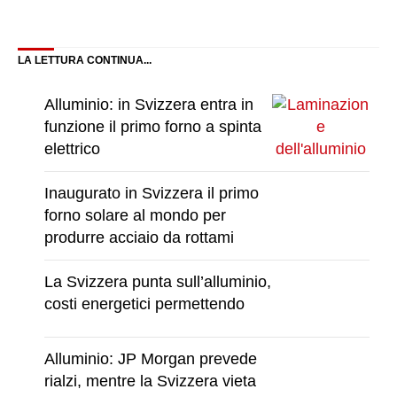
Share
on
on
on
on
on
on
on
on
on
Facebook
X
LinkedIn
Pinterest
WhatsApp
Reddit
Email
Telegra
Bluesky
(Twitter)
LA LETTURA CONTINUA...
Alluminio: in Svizzera entra in
funzione il primo forno a spinta
elettrico
Inaugurato in Svizzera il primo
forno solare al mondo per
produrre acciaio da rottami
La Svizzera punta sull’alluminio,
costi energetici permettendo
Alluminio: JP Morgan prevede
rialzi, mentre la Svizzera vieta