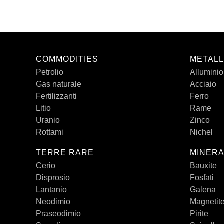
COMMODITIES
METALL
Petrolio
Alluminio
Gas naturale
Acciaio
Fertilizzanti
Ferro
Litio
Rame
Uranio
Zinco
Rottami
Nichel
TERRE RARE
MINERA
Cerio
Bauxite
Disprosio
Fosfati
Lantanio
Galena
Neodimio
Magnetit
Praseodimio
Pirite