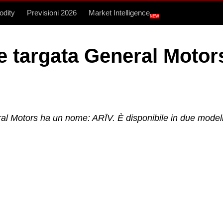
dity
Previsioni 2026
Market Intelligence
NEW
e targata General Motor
neral Motors ha un nome: ARĪV. È disponibile in due modell