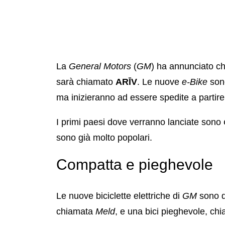
La
General Motors
(
GM
) ha annunciato che
sarà chiamato
ARĪV
. Le nuove
e-Bike
sono
ma inizieranno ad essere spedite a partire
I primi paesi dove verranno lanciate sono
sono già molto popolari.
Compatta e pieghevole
Le nuove biciclette elettriche di
GM
sono di
chiamata
Meld
, e una bici pieghevole, ch