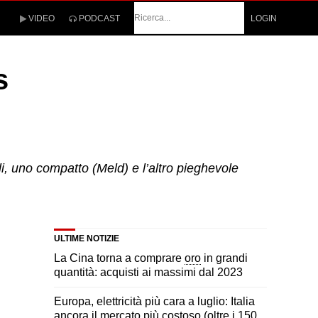
Cerca
VIDEO
PODCAST
LOGIN
s
i, uno compatto (Meld) e l’altro pieghevole
ULTIME NOTIZIE
La Cina torna a comprare
oro
in grandi
quantità: acquisti ai massimi dal 2023
Europa, elettricità più cara a luglio: Italia
ancora il mercato più costoso (oltre i 150