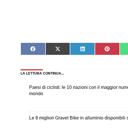
Share
Share
Share
Share
on
on
on
on
Facebook
X
LinkedIn
Pinteres
(Twitter)
LA LETTURA CONTINUA...
Paesi di ciclisti: le 10 nazioni con il maggior nume
mondo
Le 8 migliori Gravel Bike in alluminio disponibili