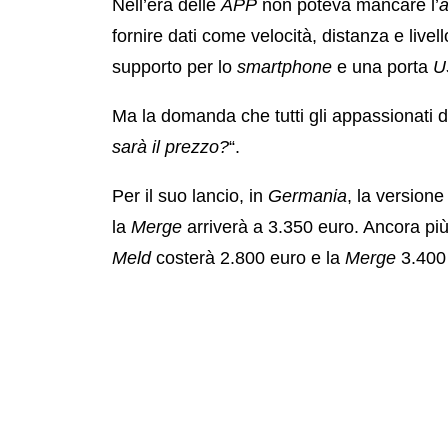
Nell’era delle
APP
non poteva mancare l’
a
fornire dati come velocità, distanza e livel
supporto per lo
smartphone
e una porta
U
Ma la domanda che tutti gli appassionati di
sarà il prezzo?
“.
Per il suo lancio, in
Germania
, la version
la
Merge
arriverà a 3.350 euro. Ancora pi
Meld
costerà 2.800 euro e la
Merge
3.400