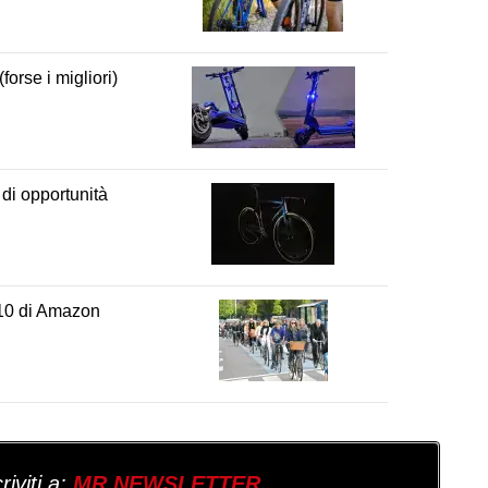
forse i migliori)
 di opportunità
p10 di Amazon
iviti a:
MR NEWSLETTER