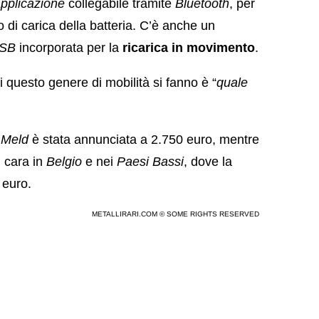
pplicazione
collegabile tramite
Bluetooth
, per
lo di carica della batteria. C’è anche un
SB
incorporata per la
ricarica in movimento
.
 questo genere di mobilità si fanno è “
quale
e
Meld
è stata annunciata a 2.750 euro, mentre
ù cara in
Belgio
e nei
Paesi Bassi
, dove la
 euro.
METALLIRARI.COM © SOME RIGHTS RESERVED