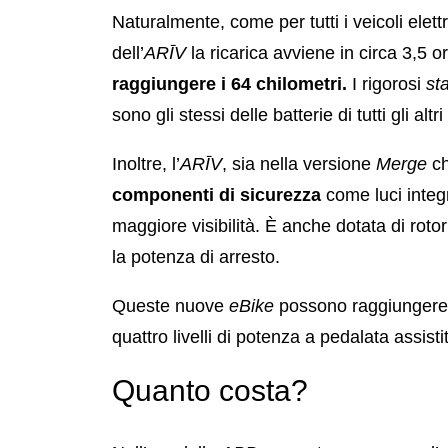
Naturalmente, come per tutti i veicoli elettr
dell’
ARĪV
la ricarica avviene in circa 3,5 
raggiungere i 64 chilometri.
I rigorosi
st
sono gli stessi delle batterie di tutti gli altr
Inoltre, l’
ARĪV
, sia nella versione
Merge
ch
componenti di sicurezza
come luci integr
maggiore visibilità. È anche dotata di roto
la potenza di arresto.
Queste nuove
eBike
possono raggiungere
quattro livelli di potenza a pedalata assisti
Quanto costa?