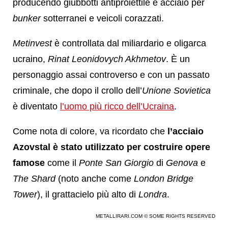
producendo giubbotti antiproiettile e acciaio per
bunker
sotterranei e veicoli corazzati.
Metinvest
è controllata dal miliardario e oligarca
ucraino,
Rinat Leonidovych Akhmetov
. È un
personaggio assai controverso e con un passato
criminale, che dopo il crollo dell’
Unione Sovietica
è diventato
l’uomo più ricco dell’Ucraina
.
Come nota di colore, va ricordato che
l’acciaio
Azovstal è stato utilizzato per costruire opere
famose
come il
Ponte San Giorgio
di
Genova
e
The Shard
(noto anche come
London Bridge
Tower
), il grattacielo più alto di
Londra
.
METALLIRARI.COM © SOME RIGHTS RESERVED