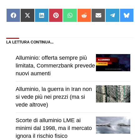
Share
Share
Share
Share
Share
Share
Share
Share
Shar
on
on
on
on
on
on
on
on
on
Facebook
X
LinkedIn
Pinterest
WhatsApp
Reddit
Email
Telegram
Blue
(Twitter)
LA LETTURA CONTINUA...
Alluminio: offerta sempre più
limitata, Commerzbank prevede
nuovi aumenti
Alluminio, la guerra in Iran non
si vede più nei prezzi (ma si
vede altrove)
Scorte di alluminio LME ai
minimi dal 1998, ma il mercato
ignora il rischio fisico