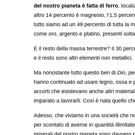
del nostro pianeta è fatta di ferro
, local
altro 14 percento è magnesio, l’1,5 percent
tutto siamo ad un 49 percento di tutta la m
come oro, argento e platino, presenti solta
E il resto della massa terrestre? Il 30 perc
e il resto sono altri elementi non metallici.
Ma nonostante tutto questo ben di
Dio
, pe
hanno continuato ad usare legno, ossa e pi
accorti che esistevano anche altri material
imparato a lavorarli. Così è nata quello c
Adesso, che viviamo in una società che n
per scontato di averne in quantità illimita
minerali del nostro pianeta sono davvero