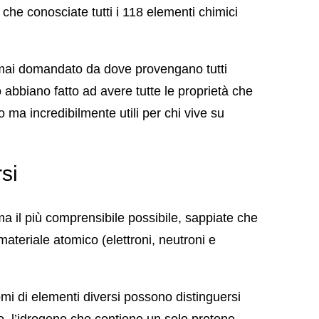
 che conosciate tutti i 118 elementi chimici
 mai domandato da dove provengano tutti
o abbiano fatto ad avere tutte le proprietà che
o ma incredibilmente utili per chi vive su
si
 ma il più comprensibile possibile, sappiate che
 materiale atomico (elettroni, neutroni e
tomi di elementi diversi possono distinguersi
, l’idrogeno che contiene un solo protone.