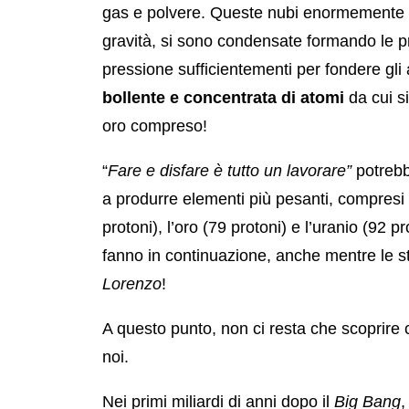
gas e polvere. Queste nubi enormemente gr
gravità, si sono condensate formando le p
pressione sufficientementi per fondere gli
bollente e concentrata di atomi
da cui s
oro compreso!
“
Fare e disfare è tutto un lavorare”
potrebb
a produrre elementi più pesanti, compresi i m
protoni), l’oro (79 protoni) e l’uranio (92 
fanno in continuazione, anche mentre le s
Lorenzo
!
A questo punto, non ci resta che scoprire c
noi.
Nei primi miliardi di anni dopo il
Big Bang
,