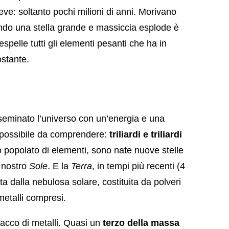
eve: soltanto pochi milioni di anni. Morivano
ndo una stella grande e massiccia esplode è
espelle tutti gli elementi pesanti che ha in
ostante.
seminato l’universo con un’energia e una
impossibile da comprendere:
triliardi e triliardi
o popolato di elementi, sono nate nuove stelle
l nostro
Sole
. E la
Terra
, in tempi più recenti (4
ata dalla nebulosa solare, costituita da polveri
 metalli compresi.
cco di metalli. Quasi un
terzo della massa