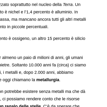
izzato soprattutto nel nucleo della
Terra
. Un
o è nichel e l’1,4 percento è alluminio. In
assa, ma mancano ancora tutti gli altri metalli
nto in piccole percentuali.
ento è ossigeno, un altro 15 percento è silicio
r almeno un paio di milioni di anni, gli umani
etre. Soltanto 10.000 anni fa (circa) ci siamo
i, i metalli e, dopo 2.000 anni, abbiamo
he oggi chiamano la
metallurgia
.
on potrebbe esistere senza metalli ma che dà
te, ci possiamo rendere conto che le risorse
un regalo delle stelle
. C’è da sperare che