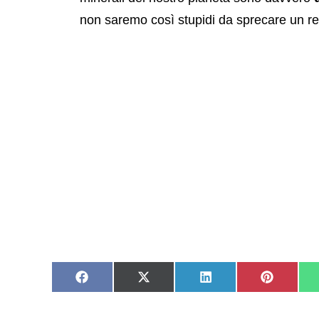
non saremo così stupidi da sprecare un r
Share
Share
Share
Share
on
on
on
on
Facebook
X
LinkedIn
Pinteres