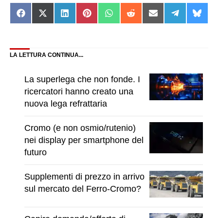
Share
Share
Share
Share
Share
Share
Share
Share
Shar
on
on
on
on
on
on
on
on
on
Facebook
X
LinkedIn
Pinterest
WhatsApp
Reddit
Email
Telegram
Blue
(Twitter)
LA LETTURA CONTINUA...
La superlega che non fonde. I
ricercatori hanno creato una
nuova lega refrattaria
Cromo (e non osmio/rutenio)
nei display per smartphone del
futuro
Supplementi di prezzo in arrivo
sul mercato del Ferro-Cromo?