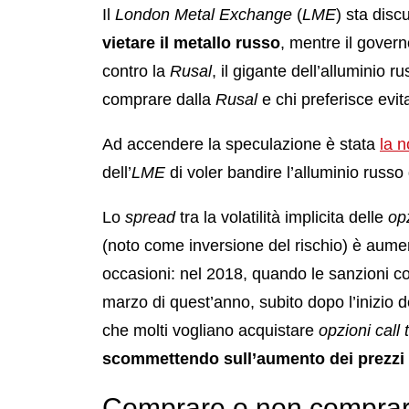
Il
London Metal Exchange
(
LME
) sta disc
vietare il metallo russo
, mentre il gover
contro la
Rusal
, il gigante dell’alluminio r
comprare dalla
Rusal
e chi preferisce evi
Ad accendere la speculazione è stata
la n
dell’
LME
di voler bandire l’alluminio russo
Lo
spread
tra la volatilità implicita delle
op
(noto come inversione del rischio) è aumenta
occasioni: nel 2018, quando le sanzioni c
marzo di quest’anno, subito dopo l’inizio d
che molti vogliano acquistare
opzioni
call
scommettendo sull’aumento dei prezzi 
Comprare o non comprare