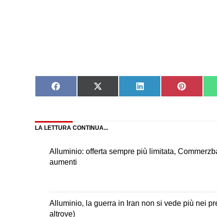
Share
Share
Share
Share
on
on
on
on
Facebook
X
LinkedIn
Pinteres
(Twitter)
LA LETTURA CONTINUA...
Alluminio: offerta sempre più limitata, Commerz
aumenti
Alluminio, la guerra in Iran non si vede più nei p
altrove)