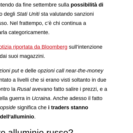
utendo da fine settembre sulla
possibilità di
no degli
Stati Uniti
sta valutando sanzioni
usso. Nel frattempo, c’è chi continua a
tarla categoricamente.
otizia riportata da Bloomberg
sull’intenzione
 dai suoi magazzini.
zioni put
e delle
opzioni call
near-the-money
to a livelli che si erano visti soltanto in due
ontro la
Rusal
avevano fatto salire i prezzi, e a
ella guerra in
Ucraina
. Anche adesso il fatto
 topside
significa che
i traders stanno
dell’alluminio
.
 alluminio russo?