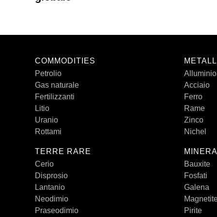
COMMODITIES
METALL
Petrolio
Alluminio
Gas naturale
Acciaio
Fertilizzanti
Ferro
Litio
Rame
Uranio
Zinco
Rottami
Nichel
TERRE RARE
MINERA
Cerio
Bauxite
Disprosio
Fosfati
Lantanio
Galena
Neodimio
Magnetit
Praseodimio
Pirite