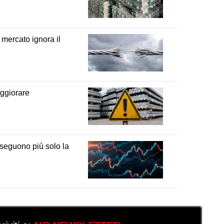
 mercato ignora il
eggiorare
 seguono più solo la