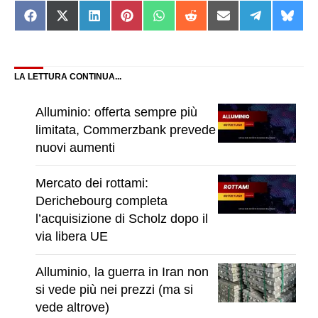
Share
Share
Share
Share
Share
Share
Share
Share
Shar
on
on
on
on
on
on
on
on
on
Facebook
X
LinkedIn
Pinterest
WhatsApp
Reddit
Email
Telegram
Blue
(Twitter)
LA LETTURA CONTINUA...
Alluminio: offerta sempre più
limitata, Commerzbank prevede
nuovi aumenti
Mercato dei rottami:
Derichebourg completa
l’acquisizione di Scholz dopo il
via libera UE
Alluminio, la guerra in Iran non
si vede più nei prezzi (ma si
vede altrove)